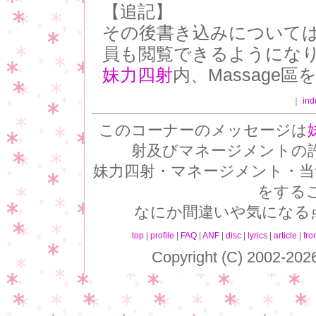
【追記】
その後書き込みについて
員も閲覧できるようにな
妹力四射
内、Massage
｜
ind
このコーナーのメッセージは
射及びマネージメントの
妹力四射・マネージメント・当
をする
なにか間違いや気になる
top
|
profile
|
FAQ
|
ANF
|
disc
|
lyrics
|
article
|
fro
Copyright (C) 2002-202