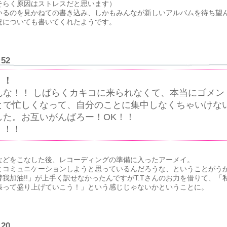
そらく原因はストレスだと思います）
いるのを見かねての書き込み、しかもみんなが新しいアルバムを待ち望
況についても書いてくれたようです。
:52
！！
んな！！ しばらくカキコに来られなくて、本当にゴメン
とで忙しくなって、自分のことに集中しなくちゃいけな
した。お互いがんばろー！OK！！
！！！
などをこなした後、レコーディングの準備に入ったアーメイ。
とコミュニケーションしようと思っているんだろうな、ということがう
我加油!!」が上手く訳せなかったんですがT.Tさんのお力を借りて、「
張って盛り上げていこう！」という感じじゃないかということに。
:20