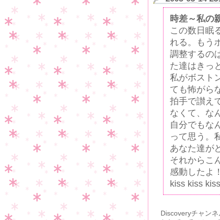
時差～私の
この数日眠
れる。もう
調整するの
た達はきっ
私がボスト
ても怖がら
拍手で讃え
なくて、な
自分でもな
って思う。
あなた達が
それからこ
感動したよ
kiss kiss kiss 
Discovery