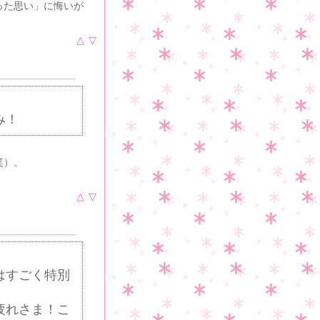
った思い」に悔いが
△
▽
み！
笑）。
△
▽
はすごく特別
疲れさま！こ