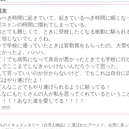
親友
るべき時間に起きていて、起きているべき時間に眠くな
ボストンの時間に慣れてしまっている。
はとても難しくて、ときに登校したくなる衝動に駆られ
と信じないでしょうね。
ンで学校に通っていたときは皆勤賞をもらったの。大雪
なかったよ。ハハハ。
て！でも病気になって具合が悪かったときでも学校に行
んでここまでしなきゃいけないんだろうって思った。
んて言っていいのか分からないけど、でもこれは自分に
私はやり遂げたよ！
どんなことでもやり遂げられるように願ってる！
んなにもたくさんの人が私を思ってくれているというこ
！！！！あなた達を愛してる！！！！
!!!!!!
チャンネルのドキュメンタリー《台湾人物誌》に選ばれたアーメイ。台湾に戻