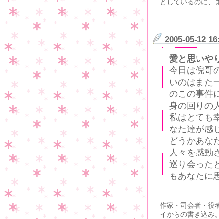
としているのに、
2005-05-12 16
愛と思いや
今日は倪哥
いのはまた
のこの事件
身の回りの
私はとても
なた達が感
どうかあな
人々を感動
巡り会った
もあなたに
作家・司会者・役
イからの書き込み