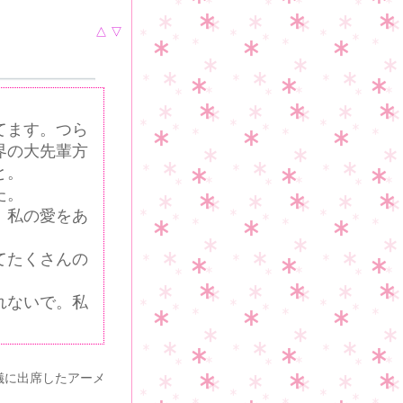
△
▽
てます。つら
界の大先輩方
と。
た。
！私の愛をあ
てたくさんの
れないで。私
儀に出席したアーメ