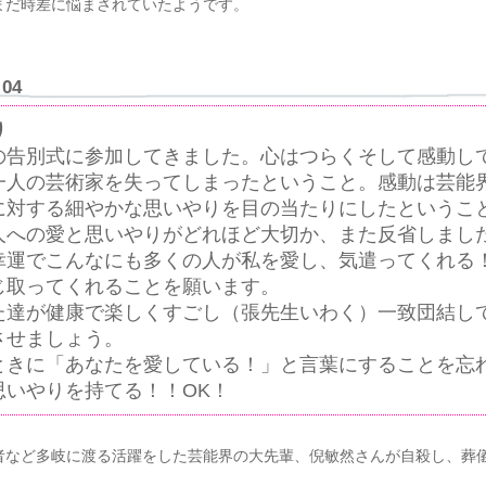
まだ時差に悩まされていたようです。
:04
り
の告別式に参加してきました。心はつらくそして感動し
一人の芸術家を失ってしまったということ。感動は芸能
に対する細やかな思いやりを目の当たりにしたというこ
人への愛と思いやりがどれほど大切か、また反省しまし
幸運でこんなにも多くの人が私を愛し、気遣ってくれる
じ取ってくれることを願います。
た達が健康で楽しくすごし（張先生いわく）一致団結し
させましょう。
ときに「あなたを愛している！」と言葉にすることを忘
思いやりを持てる！！OK！
者など多岐に渡る活躍をした芸能界の大先輩、倪敏然さんが自殺し、葬
。