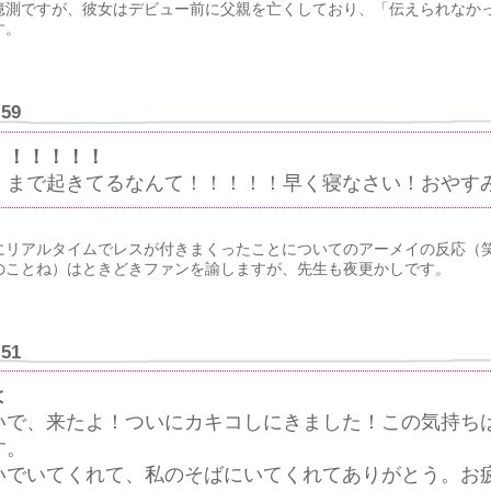
憶測ですが、彼女はデビュー前に父親を亡くしており、「伝えられなか
す。
:59
！！！！！！
くまで起きてるなんて！！！！！早く寝なさい！おやす
にリアルタイムでレスが付きまくったことについてのアーメイの反応（
のことね）はときどきファンを諭しますが、先生も夜更かしです。
:51
よ
いで、来たよ！ついにカキコしにきました！この気持ち
す。
いでいてくれて、私のそばにいてくれてありがとう。お