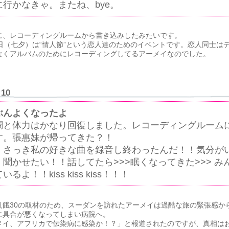
行かなきゃ。またね、bye。
に、レコーディングルームから書き込みしたみたいです。
日（七夕）は“情人節”という恋人達のためのイベントです。恋人同士は
なくアルバムのためにレコーディングしてるアーメイなのでした。
:10
ぶんよくなったよ
調と体力はかなり回復しました。レコーディングルーム
す。張惠妹が帰ってきた？！
！さっき私の好きな曲を録音し終わったんだ！！気分が
聞かせたい！！話してたら>>>眠くなってきた>>> み
よ！！kiss kiss kiss！！！
飢餓30の取材のため、スーダンを訪れたアーメイは過酷な旅の緊張感か
に具合が悪くなってしまい病院へ。
メイ、アフリカで伝染病に感染か！？」と報道されたのですが、真相は