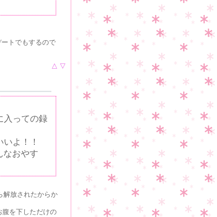
デートでもするので
△
▽
に入っての録
いいよ！！
んなおやす
ら解放されたからか
お腹を下しただけの