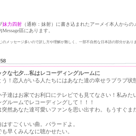
ブ
妹力四射
（通称：妹射）に書き込まれたアーメイ本人からの
essage區にあります。
じのメッセージ多いので訳し方や理解が難しく、一部不自然な日本語の部分があり
:58
ックな七夕…私はレコーディングルームに
とう！恋人がいる人たちにはあなた達の幸せラブラブ状
い子達はお家でお利口にテレビでも見てなさい！私みた
ングルームでレコーディングして！！！
は突然あなた達可愛いファンを思い出すわ。もうすぐま
曲はすごくいい曲。バラードよ。
でも早くみんなに聴かせたい。