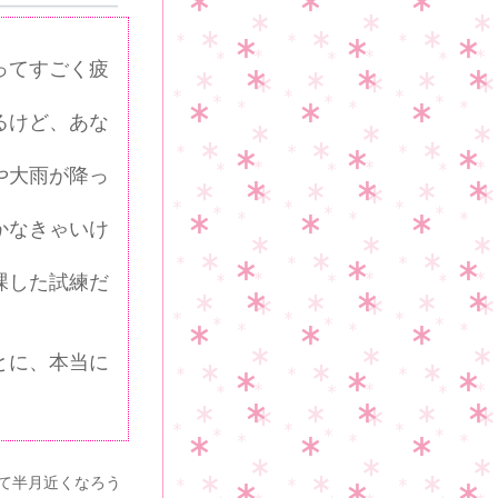
ってすごく疲
るけど、あな
や大雨が降っ
かなきゃいけ
課した試練だ
とに、本当に
って半月近くなろう