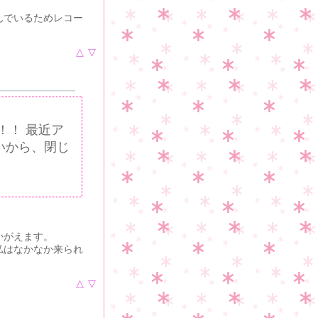
んでいるためレコー
△
▽
！！ 最近ア
いから、閉じ
かがえます。
私はなかなか来られ
△
▽