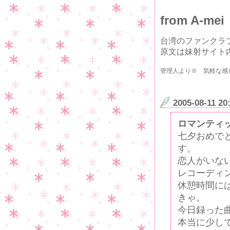
from A-mei
台湾のファンクラ
原文は妹射サイト内M
管理人より※ 気軽な感
2005-08-11 20
ロマンティ
七夕おめで
す。
恋人がいな
レコーディ
休憩時間に
きゃ。
今日録った
本当に少し