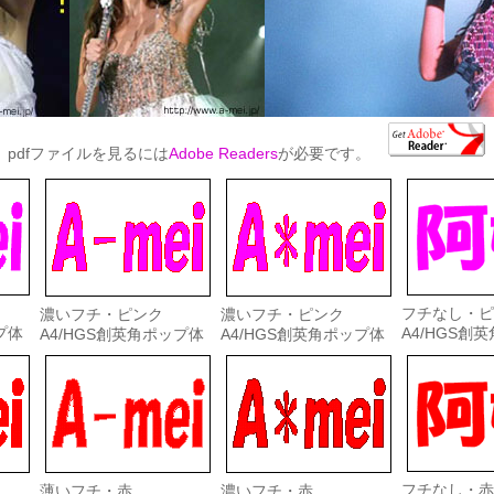
pdfファイルを見るには
Adobe Readers
が必要です。
フチなし・ピ
濃いフチ・ピンク
濃いフチ・ピンク
プ体
A4/HGS創
A4/HGS創英角ポップ体
A4/HGS創英角ポップ体
フチなし・赤
薄いフチ・赤
濃いフチ・赤