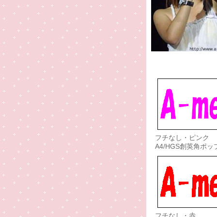
フチなし・ピンク
A4/HGS創英角ポッ
フチなし・赤