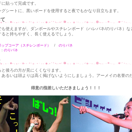
ドに貼って完成です。
ングシートに、黒いボードを使用すると夜でもかなり目立ちます。
いて
でも使えますが、ダンボールやスチレンボード（ハレパネ/のりパネ）な
すると持ちやすく、長く使えるでしょう。
ポップコーア（スチレンボード）
/
のりパネ
ト：
のりパネ
意
ると後ろの方が見にくくなります。
、あるいは頭よりは高く掲げないようにしましょう。アーメイの名誉の
。
得意の指差しいただきましょう！！！