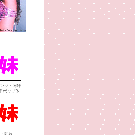
ンク・阿妹
英角ポップ体
・阿妹