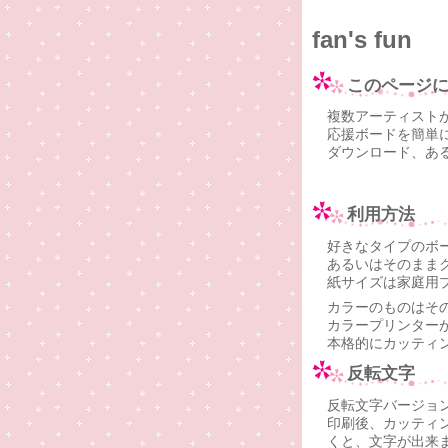
fan's fun
このページ
複数アーティスト
応援ボードを簡単に
ダウンロード、あ
利用方法
好きなタイプのボ
あるいはそのままク
紙サイズは家庭用
カラーのものはそ
カラープリンター
本格的にカッティ
反転文字
反転文字バージョ
印刷後、カッティ
くと、文字が出来