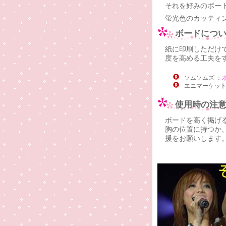
それを好みのボー
蛍光色のカッティ
ボードにつ
紙に印刷しただけ
度を高める工夫を
ソムソムズ ：
エニマーケッ
使用時の注
ボードを高く掲げ
胸の位置に持つか
援をお願いします