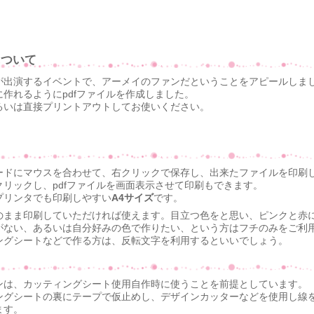
について
が出演するイベントで、アーメイのファンだということをアピールしま
作れるようにpdfファイルを作成しました。
るいは直接プリントアウトしてお使いください。
ードにマウスを合わせて、右クリックで保存し、出来たファイルを印刷
リックし、pdfファイルを画面表示させて印刷もできます。
プリンタでも印刷しやすい
A4サイズ
です。
のまま印刷していただければ使えます。目立つ色をと思い、ピンクと赤
がない、あるいは自分好みの色で作りたい、という方はフチのみをご利
ングシートなどで作る方は、反転文字を利用するといいでしょう。
ンは、カッティングシート使用自作時に使うことを前提としています。
ングシートの裏にテープで仮止めし、デザインカッターなどを使用し線
ます。